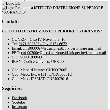
ISTITUTO D’ISTRUZIONE SUPERIORE
“S.GRANDIS”
Contatti
ISTITUTO D’ISTRUZIONE SUPERIORE “S.GRANDIS”
CUNEO – C.so IV Novembre, 16
Tel:
0171 692623 - Fax: 0171 6672
Email:
cnis00300e@istruzione.it
Link per inviare una mail
PEC:
cnis00300e@pec.istruzione.it
Link per inviare una mail
C.F.: 96060200043
IBAN: Codice Univoco: UFXI28
Cod. Mecc. d'Istituto: CNIS00300E
Cod. Mecc. IPC e ITT: CNRC00301D
Cod. Mecc. IPSMAT: CNRI003016
Seguici su
Facebook
Youtube
Instagram