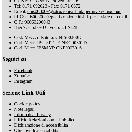
CUNEO – C.so IV Novembre, 16
Tel:
0171 692623 - Fax: 0171 6672
Email:
cnis00300e@istruzione.it
Link per inviare una mail
PEC:
cnis00300e@pec.istruzione.it
Link per inviare una mail
C.F.: 96060200043
IBAN: Codice Univoco: UFXI28
Cod. Mecc. d'Istituto: CNIS00300E
Cod. Mecc. IPC e ITT: CNRC00301D
Cod. Mecc. IPSMAT: CNRI003016
Seguici su
Facebook
Youtube
Instagram
Sezione Link Utili
Cookie policy
Note legali
Informativa Privacy
Ufficio Relazioni con il Pubblico
Dichiarazione di accessibilità
Obiettivi di accessibilità