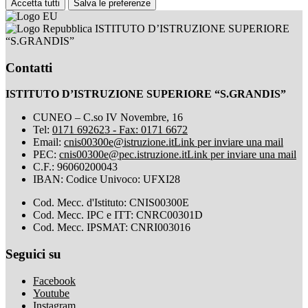
Accetta tutti
Salva le preferenze
ISTITUTO D’ISTRUZIONE SUPERIORE
“S.GRANDIS”
Contatti
ISTITUTO D’ISTRUZIONE SUPERIORE “S.GRANDIS”
CUNEO – C.so IV Novembre, 16
Tel:
0171 692623 - Fax: 0171 6672
Email:
cnis00300e@istruzione.it
Link per inviare una mail
PEC:
cnis00300e@pec.istruzione.it
Link per inviare una mail
C.F.: 96060200043
IBAN: Codice Univoco: UFXI28
Cod. Mecc. d'Istituto: CNIS00300E
Cod. Mecc. IPC e ITT: CNRC00301D
Cod. Mecc. IPSMAT: CNRI003016
Seguici su
Facebook
Youtube
Instagram