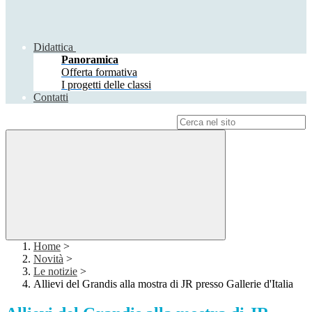
Didattica
Panoramica
Offerta formativa
I progetti delle classi
Contatti
Campo di ricerca per le pagine del sito
Home
>
Novità
>
Le notizie
>
Allievi del Grandis alla mostra di JR presso Gallerie d'Italia