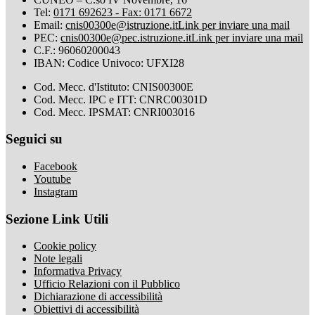
Tel:
0171 692623 - Fax: 0171 6672
Email:
cnis00300e@istruzione.it
Link per inviare una mail
PEC:
cnis00300e@pec.istruzione.it
Link per inviare una mail
C.F.: 96060200043
IBAN: Codice Univoco: UFXI28
Cod. Mecc. d'Istituto: CNIS00300E
Cod. Mecc. IPC e ITT: CNRC00301D
Cod. Mecc. IPSMAT: CNRI003016
Seguici su
Facebook
Youtube
Instagram
Sezione Link Utili
Cookie policy
Note legali
Informativa Privacy
Ufficio Relazioni con il Pubblico
Dichiarazione di accessibilità
Obiettivi di accessibilità