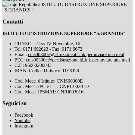
ISTITUTO D’ISTRUZIONE SUPERIORE
“S.GRANDIS”
Contatti
ISTITUTO D’ISTRUZIONE SUPERIORE “S.GRANDIS”
CUNEO – C.so IV Novembre, 16
Tel:
0171 692623 - Fax: 0171 6672
Email:
cnis00300e@istruzione.it
Link per inviare una mail
PEC:
cnis00300e@pec.istruzione.it
Link per inviare una mail
C.F.: 96060200043
IBAN: Codice Univoco: UFXI28
Cod. Mecc. d'Istituto: CNIS00300E
Cod. Mecc. IPC e ITT: CNRC00301D
Cod. Mecc. IPSMAT: CNRI003016
Seguici su
Facebook
Youtube
Instagram