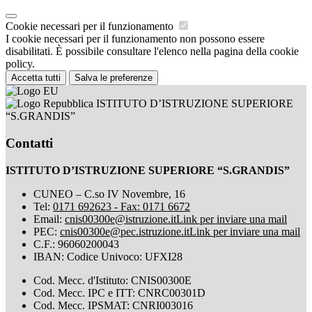
Cookie necessari per il funzionamento
I cookie necessari per il funzionamento non possono essere
disabilitati. È possibile consultare l'elenco nella pagina della cookie
policy.
Accetta tutti
Salva le preferenze
ISTITUTO D’ISTRUZIONE SUPERIORE
“S.GRANDIS”
Contatti
ISTITUTO D’ISTRUZIONE SUPERIORE “S.GRANDIS”
CUNEO – C.so IV Novembre, 16
Tel:
0171 692623 - Fax: 0171 6672
Email:
cnis00300e@istruzione.it
Link per inviare una mail
PEC:
cnis00300e@pec.istruzione.it
Link per inviare una mail
C.F.: 96060200043
IBAN: Codice Univoco: UFXI28
Cod. Mecc. d'Istituto: CNIS00300E
Cod. Mecc. IPC e ITT: CNRC00301D
Cod. Mecc. IPSMAT: CNRI003016