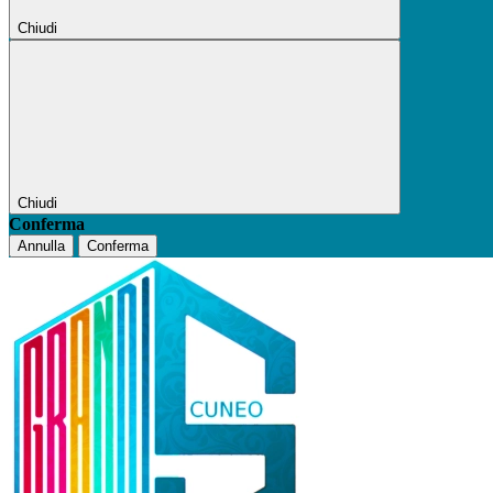
Chiudi
Chiudi
Conferma
Annulla
Conferma