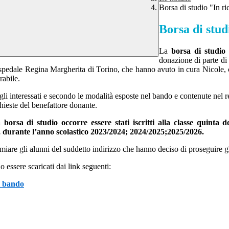
Borsa di studio "In 
Borsa di stu
La
borsa di studio
donazione di parte di
’ospedale Regina Margherita di Torino, che hanno avuto in cura Nicole, 
rabile.
li interessati e secondo le modalità esposte nel bando e contenute nel
ichieste del benefattore donante.
borsa di studio occorre essere stati iscritti alla classe quinta 
ante l’anno scolastico 2023/2024; 2024/2025;2025/2026.
emiare gli alunni del suddetto indirizzo che hanno deciso di proseguire gl
essere scaricati dai link seguenti:
il bando