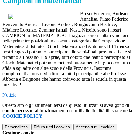
Campioni in matematica!
Bresci Federico, Audisio
Annalisa, Pilato Federico,
Benvenuto Andrea, Tassone Andrea, Bongiovanni Beatrice,
Migliore Lorenzo, Zemmar Ismail, Nasta Nicolò, sono i nostri
CAMPIONI in MATEMATICA!. I ragazzi sono risultati vincitori
nelle prime tre posizioni in ciascuna categoria alla Competizione
Matematica di Istituto - Giochi Matematici d'Autunno. Il 14 marzo i
nostri ragazzi potranno partecipare alle semi-finali provinciali che si
terranno a Fossano. Il 9 aprile, tutti coloro che hanno partecipato ai
Giochi Matematici potranno mettersi nuovamente in gioco con una
sfida a squadre con altre scuole della Provincia. Insomma
complimenti ai nostri vincitori, a tutti i partecipanti e alle Prof.sse
Abbona e Brignone che hanno coinvolto tutta la scuola in questa
iniziativa!
Notizie
Questo sito o gli strumenti terzi da questo utilizzati si avvalgono di
cookie necessari al funzionamento ed utili alle finalità illustrate nella
COOKIE POLICY
.
Personalizza
Rifiuta tutti
i cookies
Accetta tutti
i cookies
Gestione cookie