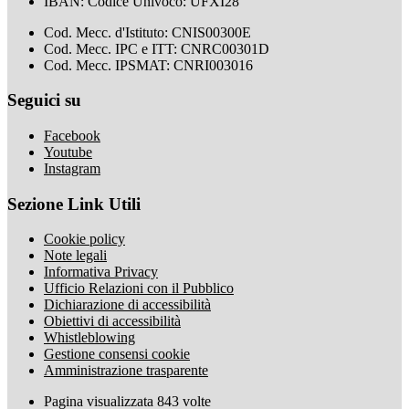
IBAN: Codice Univoco: UFXI28
Cod. Mecc. d'Istituto: CNIS00300E
Cod. Mecc. IPC e ITT: CNRC00301D
Cod. Mecc. IPSMAT: CNRI003016
Seguici su
Facebook
Youtube
Instagram
Sezione Link Utili
Cookie policy
Note legali
Informativa Privacy
Ufficio Relazioni con il Pubblico
Dichiarazione di accessibilità
Obiettivi di accessibilità
Whistleblowing
Gestione consensi cookie
Amministrazione trasparente
Pagina visualizzata
843
volte