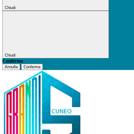
Chiudi
Chiudi
Conferma
Annulla
Conferma