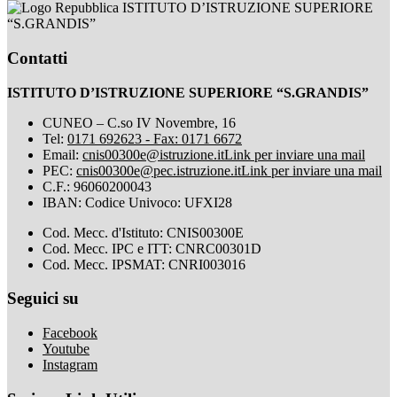
ISTITUTO D’ISTRUZIONE SUPERIORE
“S.GRANDIS”
Contatti
ISTITUTO D’ISTRUZIONE SUPERIORE “S.GRANDIS”
CUNEO – C.so IV Novembre, 16
Tel:
0171 692623 - Fax: 0171 6672
Email:
cnis00300e@istruzione.it
Link per inviare una mail
PEC:
cnis00300e@pec.istruzione.it
Link per inviare una mail
C.F.: 96060200043
IBAN: Codice Univoco: UFXI28
Cod. Mecc. d'Istituto: CNIS00300E
Cod. Mecc. IPC e ITT: CNRC00301D
Cod. Mecc. IPSMAT: CNRI003016
Seguici su
Facebook
Youtube
Instagram