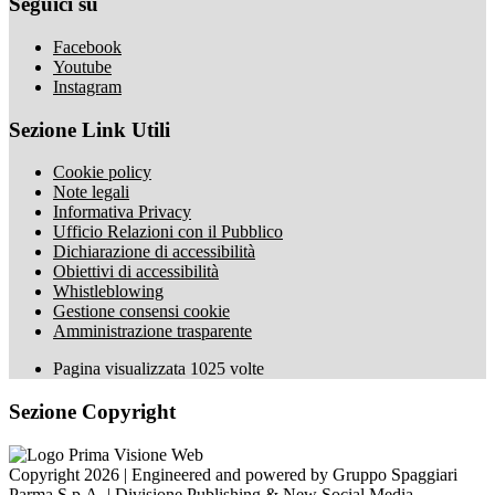
Seguici su
Facebook
Youtube
Instagram
Sezione Link Utili
Cookie policy
Note legali
Informativa Privacy
Ufficio Relazioni con il Pubblico
Dichiarazione di accessibilità
Obiettivi di accessibilità
Whistleblowing
Gestione consensi cookie
Amministrazione trasparente
Pagina visualizzata
1025
volte
Sezione Copyright
Copyright 2026 | Engineered and powered by Gruppo Spaggiari
Parma S.p.A. | Divisione Publishing & New Social Media