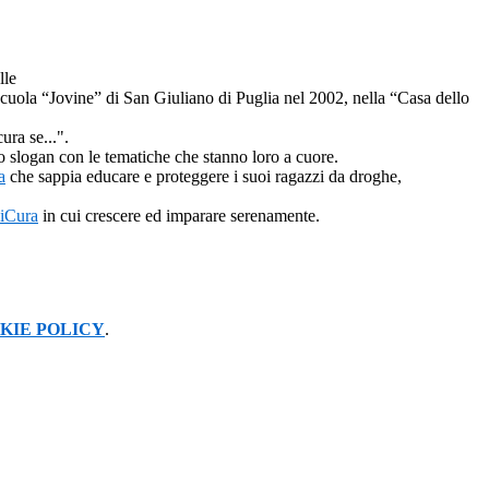
lle
 Scuola “Jovine” di San Giuliano di Puglia nel 2002, nella “Casa dello
ura se...".
lo slogan con le tematiche che stanno loro a cuore.
a
che sappia educare e proteggere i suoi ragazzi da droghe,
iCura
in cui crescere ed imparare serenamente.
KIE POLICY
.