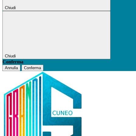
Chiudi
Chiudi
Conferma
Annulla
Conferma