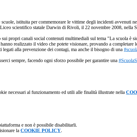
 scuole, istituita per commemorare le vittime degli incidenti avvenuti ne
el Liceo scientifico statale Darwin di Rivoli, il 22 novembre 2008, nella
sui propri canali social contenuti multimediali sul tema "La scuola è sic
ale hanno realizzato il video che potete visionare, provando a completare 
ti legati alla prevenzione dei contagi, ma anche il bisogno di una
#scuol
esserci sempre, facendo ogni sforzo possibile per garantire una
#ScuolaS
kie necessari al funzionamento ed utili alle finalità illustrate nella
COO
attaforma e non è possibile disabilitarli.
isionare la
COOKIE POLICY
.