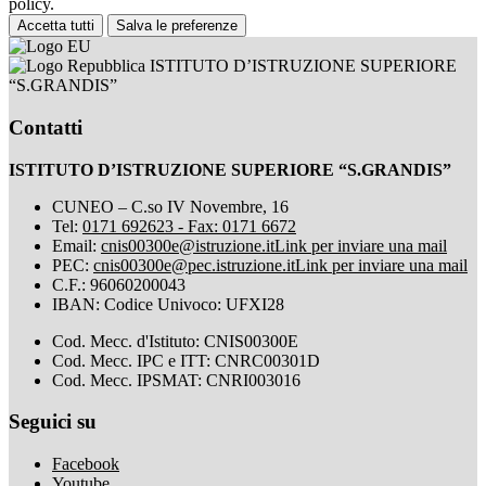
policy.
Accetta tutti
Salva le preferenze
ISTITUTO D’ISTRUZIONE SUPERIORE
“S.GRANDIS”
Contatti
ISTITUTO D’ISTRUZIONE SUPERIORE “S.GRANDIS”
CUNEO – C.so IV Novembre, 16
Tel:
0171 692623 - Fax: 0171 6672
Email:
cnis00300e@istruzione.it
Link per inviare una mail
PEC:
cnis00300e@pec.istruzione.it
Link per inviare una mail
C.F.: 96060200043
IBAN: Codice Univoco: UFXI28
Cod. Mecc. d'Istituto: CNIS00300E
Cod. Mecc. IPC e ITT: CNRC00301D
Cod. Mecc. IPSMAT: CNRI003016
Seguici su
Facebook
Youtube