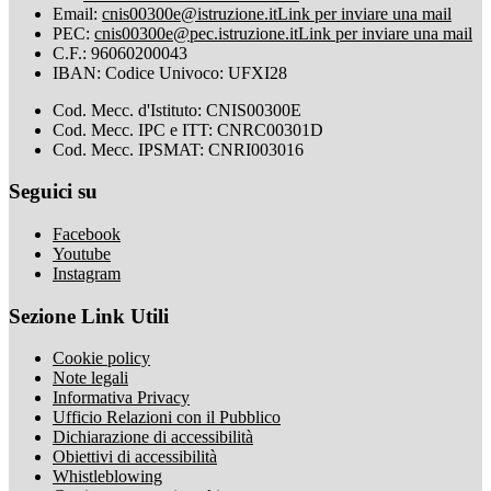
Email:
cnis00300e@istruzione.it
Link per inviare una mail
PEC:
cnis00300e@pec.istruzione.it
Link per inviare una mail
C.F.: 96060200043
IBAN: Codice Univoco: UFXI28
Cod. Mecc. d'Istituto: CNIS00300E
Cod. Mecc. IPC e ITT: CNRC00301D
Cod. Mecc. IPSMAT: CNRI003016
Seguici su
Facebook
Youtube
Instagram
Sezione Link Utili
Cookie policy
Note legali
Informativa Privacy
Ufficio Relazioni con il Pubblico
Dichiarazione di accessibilità
Obiettivi di accessibilità
Whistleblowing