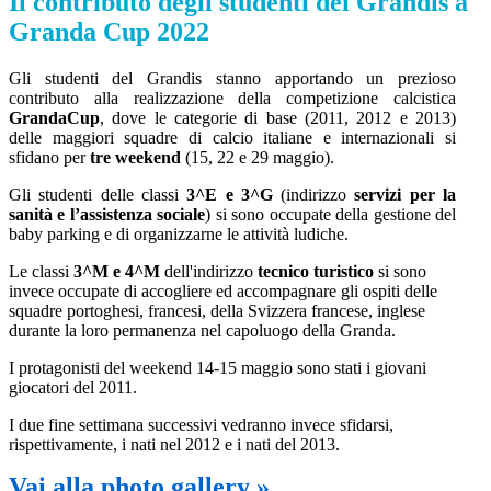
Il contributo degli studenti del Grandis a
Granda Cup 2022
Gli studenti del Grandis stanno apportando un prezioso
contributo alla realizzazione della competizione calcistica
GrandaCup
, dove le categorie di base (2011, 2012 e 2013)
delle maggiori squadre di calcio italiane e internazionali si
sfidano per
tre weekend
(15, 22 e 29 maggio).
Gli studenti delle classi
3^E e 3^G
(indirizzo
servizi per la
sanità e l’assistenza sociale
) si sono occupate della gestione del
baby parking e di organizzarne le attività ludiche.
Le classi
3^M e 4^M
dell'indirizzo
tecnico turistico
si sono
invece occupate di accogliere ed accompagnare gli ospiti delle
squadre portoghesi, francesi, della Svizzera francese, inglese
durante la loro permanenza nel capoluogo della Granda.
I protagonisti del weekend 14-15 maggio sono stati i giovani
giocatori del 2011.
I due fine settimana successivi vedranno invece sfidarsi,
rispettivamente, i nati nel 2012 e i nati del 2013.
Vai alla photo gallery »