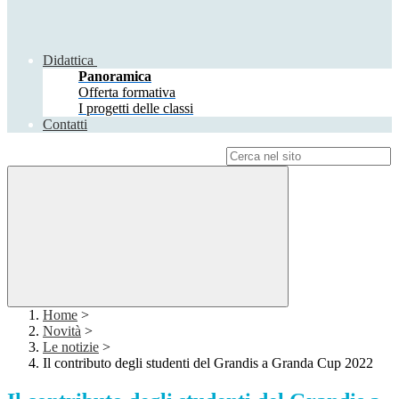
Didattica
Panoramica
Offerta formativa
I progetti delle classi
Contatti
Campo di ricerca per le pagine del sito
Home
>
Novità
>
Le notizie
>
Il contributo degli studenti del Grandis a Granda Cup 2022