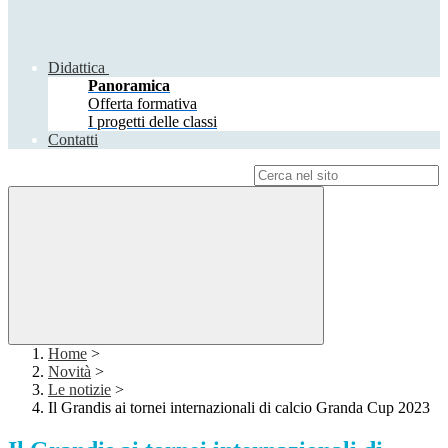
Didattica
Panoramica
Offerta formativa
I progetti delle classi
Contatti
Campo di ricerca per le pagine del sito
Home
>
Novità
>
Le notizie
>
Il Grandis ai tornei internazionali di calcio Granda Cup 2023