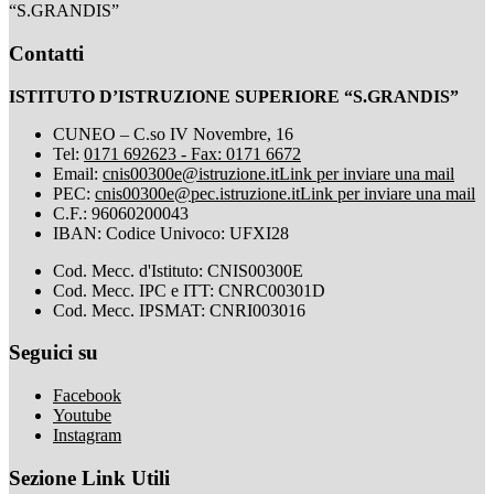
“S.GRANDIS”
Contatti
ISTITUTO D’ISTRUZIONE SUPERIORE “S.GRANDIS”
CUNEO – C.so IV Novembre, 16
Tel:
0171 692623 - Fax: 0171 6672
Email:
cnis00300e@istruzione.it
Link per inviare una mail
PEC:
cnis00300e@pec.istruzione.it
Link per inviare una mail
C.F.: 96060200043
IBAN: Codice Univoco: UFXI28
Cod. Mecc. d'Istituto: CNIS00300E
Cod. Mecc. IPC e ITT: CNRC00301D
Cod. Mecc. IPSMAT: CNRI003016
Seguici su
Facebook
Youtube
Instagram
Sezione Link Utili