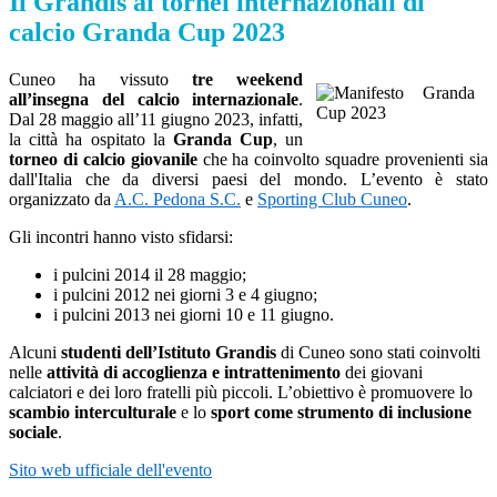
Il Grandis ai tornei internazionali di
calcio Granda Cup 2023
Cuneo ha vissuto
tre weekend
all’insegna del calcio internazionale
.
Dal 28 maggio all’11 giugno 2023, infatti,
la città ha ospitato la
Granda Cup
, un
torneo di calcio giovanile
che ha coinvolto squadre provenienti sia
dall'Italia che da diversi paesi del mondo. L’evento è stato
organizzato da
A.C. Pedona S.C.
e
Sporting Club Cuneo
.
Gli incontri hanno visto sfidarsi:
i pulcini 2014 il 28 maggio;
i pulcini 2012 nei giorni 3 e 4 giugno;
i pulcini 2013 nei giorni 10 e 11 giugno.
Alcuni
studenti dell’Istituto Grandis
di Cuneo sono stati coinvolti
nelle
attività di accoglienza e intrattenimento
dei giovani
calciatori e dei loro fratelli più piccoli. L’obiettivo è promuovere lo
scambio interculturale
e lo
sport come strumento di inclusione
sociale
.
Sito web ufficiale dell'evento