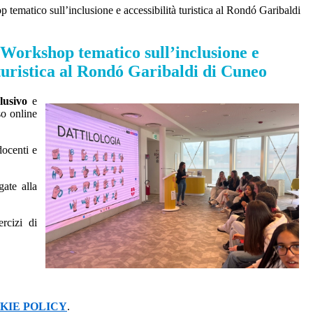
 tematico sull’inclusione e accessibilità turistica al Rondó Garibaldi
 Workshop tematico sull’inclusione e
 turistica al Rondó Garibaldi di Cuneo
lusivo
e
so online
docenti e
gate alla
ercizi di
KIE POLICY
.