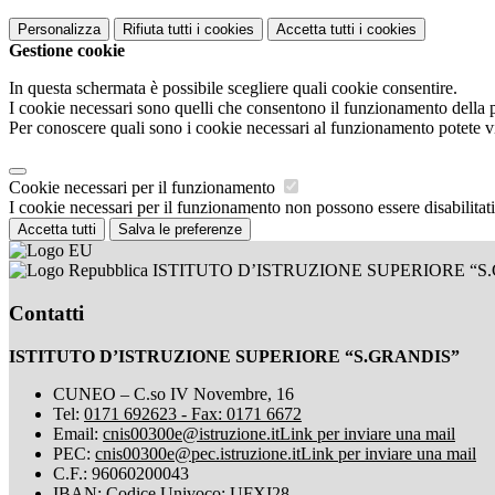
Personalizza
Rifiuta tutti
i cookies
Accetta tutti
i cookies
Gestione cookie
In questa schermata è possibile scegliere quali cookie consentire.
I cookie necessari sono quelli che consentono il funzionamento della pi
Per conoscere quali sono i cookie necessari al funzionamento potete v
Cookie necessari per il funzionamento
I cookie necessari per il funzionamento non possono essere disabilitati.
Accetta tutti
Salva le preferenze
ISTITUTO D’ISTRUZIONE SUPERIORE “S
Contatti
ISTITUTO D’ISTRUZIONE SUPERIORE “S.GRANDIS”
CUNEO – C.so IV Novembre, 16
Tel:
0171 692623 - Fax: 0171 6672
Email:
cnis00300e@istruzione.it
Link per inviare una mail
PEC:
cnis00300e@pec.istruzione.it
Link per inviare una mail
C.F.: 96060200043
IBAN: Codice Univoco: UFXI28