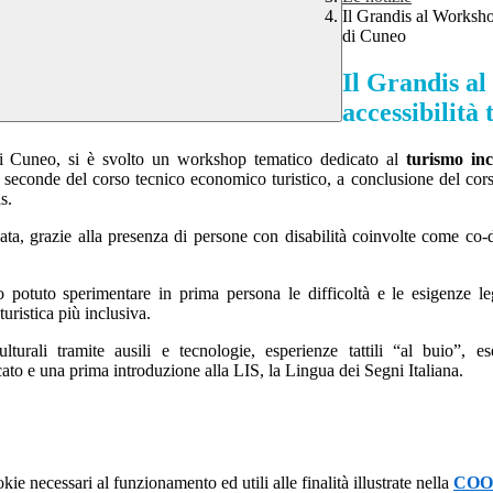
Il Grandis al Workshop
di Cuneo
Il Grandis al
accessibilità
di Cuneo, si è svolto un workshop tematico dedicato al
turismo inc
si seconde del corso tecnico economico turistico, a conclusione del cor
s.
pata, grazie alla presenza di persone con disabilità coinvolte come co-
no potuto sperimentare in prima persona le difficoltà e le esigenze le
turistica più inclusiva.
turali tramite ausili e tecnologie, esperienze tattili “al buio”, es
to e una prima introduzione alla LIS, la Lingua dei Segni Italiana.
kie necessari al funzionamento ed utili alle finalità illustrate nella
COO