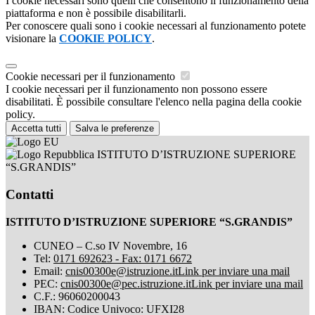
I cookie necessari sono quelli che consentono il funzionamento della
piattaforma e non è possibile disabilitarli.
Per conoscere quali sono i cookie necessari al funzionamento potete
visionare la
COOKIE POLICY
.
Cookie necessari per il funzionamento
I cookie necessari per il funzionamento non possono essere
disabilitati. È possibile consultare l'elenco nella pagina della cookie
policy.
Accetta tutti
Salva le preferenze
ISTITUTO D’ISTRUZIONE SUPERIORE
“S.GRANDIS”
Contatti
ISTITUTO D’ISTRUZIONE SUPERIORE “S.GRANDIS”
CUNEO – C.so IV Novembre, 16
Tel:
0171 692623 - Fax: 0171 6672
Email:
cnis00300e@istruzione.it
Link per inviare una mail
PEC:
cnis00300e@pec.istruzione.it
Link per inviare una mail
C.F.: 96060200043
IBAN: Codice Univoco: UFXI28