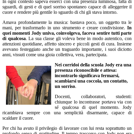
In ogni contesto sapeva esserci con una presenza luminosa, fatta di
sguardi, di gesti e di quel sorriso spontaneo capace di alleggerire il
cuore e rendere più gentile lo sguardo di chi gli stava intorno.
Amava profondamente la musica: bastava poco, un oggetto tra le
mani, per trasformarlo in uno strumento e creare condivisione.
In
quei momenti Jody univa, coinvolgeva, faceva sentire tutti parte
di qualcosa
. La sua classe gli voleva bene in modo autentico, con
attenzioni quotidiane, affetto sincero e piccoli gesti di cura. Insieme
avevano festeggiato anche un traguardo importante, i suoi diciotto
anni, vissuti come una gioia collettiva, vera, partecipata.
Nei corridoi della scuola Jody era una
presenza riconoscibile e attesa:
incontrarlo significava fermarsi,
scambiarsi una coccola, un contatto,
un sorriso
.
Docenti, collaboratori, studenti:
chiunque lo incontrasse portava via con
sé qualcosa di quel momento. Jody
ricambiava sempre con una semplicità disarmante, capace di
scaldare il cuore.
Per chi ha avuto il privilegio di lavorare con lui resta soprattutto un
profondo senso di gratitudine. Il tempo trascorso con Jody non era