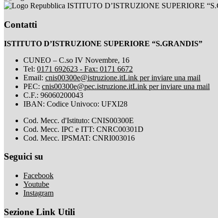
ISTITUTO D’ISTRUZIONE SUPERIORE “S
Contatti
ISTITUTO D’ISTRUZIONE SUPERIORE “S.GRANDIS”
CUNEO – C.so IV Novembre, 16
Tel:
0171 692623 - Fax: 0171 6672
Email:
cnis00300e@istruzione.it
Link per inviare una mail
PEC:
cnis00300e@pec.istruzione.it
Link per inviare una mail
C.F.: 96060200043
IBAN: Codice Univoco: UFXI28
Cod. Mecc. d'Istituto: CNIS00300E
Cod. Mecc. IPC e ITT: CNRC00301D
Cod. Mecc. IPSMAT: CNRI003016
Seguici su
Facebook
Youtube
Instagram
Sezione Link Utili