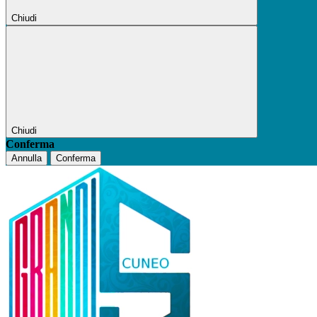
Chiudi
Chiudi
Conferma
Annulla
Conferma