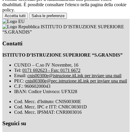
disabilitati. È possibile consultare l'elenco nella pagina della cookie
policy.
Accetta tutti
Salva le preferenze
ISTITUTO D’ISTRUZIONE SUPERIORE
“S.GRANDIS”
Contatti
ISTITUTO D’ISTRUZIONE SUPERIORE “S.GRANDIS”
CUNEO – C.so IV Novembre, 16
Tel:
0171 692623 - Fax: 0171 6672
Email:
cnis00300e@istruzione.it
Link per inviare una mail
PEC:
cnis00300e@pec.istruzione.it
Link per inviare una mail
C.F.: 96060200043
IBAN: Codice Univoco: UFXI28
Cod. Mecc. d'Istituto: CNIS00300E
Cod. Mecc. IPC e ITT: CNRC00301D
Cod. Mecc. IPSMAT: CNRI003016
Seguici su