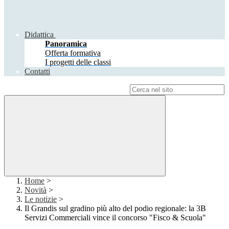
Didattica
Panoramica
Offerta formativa
I progetti delle classi
Contatti
Campo di ricerca per le pagine del sito
Home
>
Novità
>
Le notizie
>
Il Grandis sul gradino più alto del podio regionale: la 3B
Servizi Commerciali vince il concorso "Fisco & Scuola"