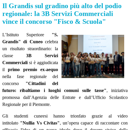
Il Grandis sul gradino più alto del podio
regionale: la 3B Servizi Commerciali
vince il concorso "Fisco & Scuola"
L’Istituto Superiore
"S.
Grandis" di Cuneo
celebra
un risultato straordinario: la
classe
3B Servizi
Commerciali
si è aggiudicata
il
primo premio ex-aequo
nella fase regionale del
concorso
"Cittadini del
futuro: ribaltiamo i luoghi comuni sulle tasse"
, iniziativa
promossa dall’Agenzia delle Entrate e dall’Ufficio Scolastico
Regionale per il Piemonte.
Gli studenti cuneesi hanno trionfato grazie al video
intitolato
"Nullia Vs Civitas"
, un’opera capace di raccontare con
efficacia l'idea di un paese ideale dove il dovere civico della