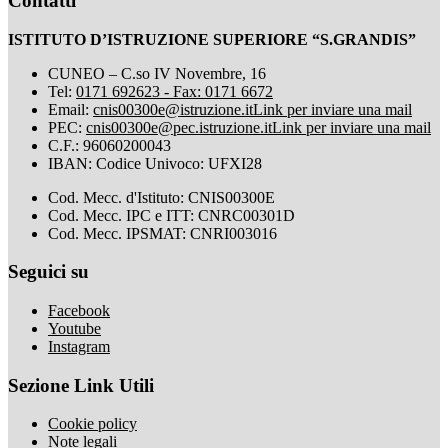
Contatti
ISTITUTO D’ISTRUZIONE SUPERIORE “S.GRANDIS”
CUNEO – C.so IV Novembre, 16
Tel:
0171 692623 - Fax: 0171 6672
Email:
cnis00300e@istruzione.it
Link per inviare una mail
PEC:
cnis00300e@pec.istruzione.it
Link per inviare una mail
C.F.: 96060200043
IBAN: Codice Univoco: UFXI28
Cod. Mecc. d'Istituto: CNIS00300E
Cod. Mecc. IPC e ITT: CNRC00301D
Cod. Mecc. IPSMAT: CNRI003016
Seguici su
Facebook
Youtube
Instagram
Sezione Link Utili
Cookie policy
Note legali