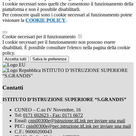
I cookie necessari sono quelli che consentono il funzionamento della
piattaforma e non è possibile disabilitarli.
Per conoscere quali sono i cookie necessari al funzionamento potete
visionare la
COOKIE POLICY
.
Cookie necessari per il funzionamento
I cookie necessari per il funzionamento non possono essere
disabilitati. È possibile consultare l'elenco nella pagina della cookie
policy.
Accetta tutti
Salva le preferenze
ISTITUTO D’ISTRUZIONE SUPERIORE
“S.GRANDIS”
Contatti
ISTITUTO D’ISTRUZIONE SUPERIORE “S.GRANDIS”
CUNEO – C.so IV Novembre, 16
Tel:
0171 692623 - Fax: 0171 6672
Email:
cnis00300e@istruzione.it
Link per inviare una mail
PEC:
cnis00300e@pec.istruzione.it
Link per inviare una mail
C.F.: 96060200043