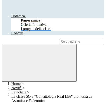
Didattica
Panoramica
Offerta formativa
I progetti delle classi
Contatti
Campo di ricerca per le pagine del sito
Home
>
Novità
>
Le notizie
>
La classe 5O a “Contattologia Real Life” promossa da
Assottica e Federottica