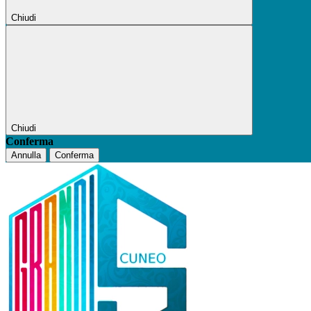
Chiudi
Chiudi
Conferma
Annulla
Conferma