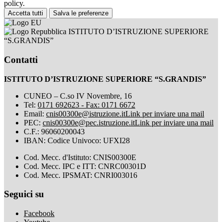
policy.
Accetta tutti
Salva le preferenze
ISTITUTO D’ISTRUZIONE SUPERIORE
“S.GRANDIS”
Contatti
ISTITUTO D’ISTRUZIONE SUPERIORE “S.GRANDIS”
CUNEO – C.so IV Novembre, 16
Tel:
0171 692623 - Fax: 0171 6672
Email:
cnis00300e@istruzione.it
Link per inviare una mail
PEC:
cnis00300e@pec.istruzione.it
Link per inviare una mail
C.F.: 96060200043
IBAN: Codice Univoco: UFXI28
Cod. Mecc. d'Istituto: CNIS00300E
Cod. Mecc. IPC e ITT: CNRC00301D
Cod. Mecc. IPSMAT: CNRI003016
Seguici su
Facebook