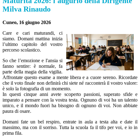
Maturità 2026: l'augurio della Dirigente
Milva Rinaudo
Cuneo, 16 giugno 2026
​C
are e cari maturandi, ci
siamo. Domani mattina inizia
l’ultimo capitolo del vostro
percorso scolastico.
​So che l’emozione e l'ansia si
fanno sentire: è normale, fa
parte della magia della vigilia.
Affrontate questo esame a mente libera e a cuore sereno. Ricordate
che il voto finale non definirà chi siete né racconterà il vostro valore:
è solo la fotografia di un momento.
​In questi cinque anni avete scoperto passioni, superato sfide e
imparato a pensare con la vostra testa. Ognuno di voi ha un talento
unico, e il mondo fuori ha bisogno di ognuno di voi. Non abbiate
paura di osare.
​Domani fate un bel respiro, entrate in aula a testa alta e date il
massimo, ma con il sorriso. Tutta la scuola fa il tifo per voi, e io in
prima fila.