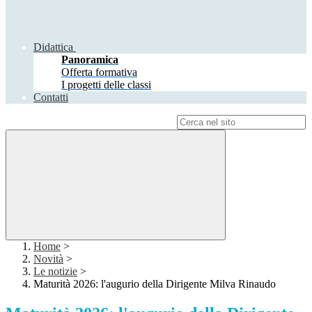
Didattica
Panoramica
Offerta formativa
I progetti delle classi
Contatti
Campo di ricerca per le pagine del sito
Home
>
Novità
>
Le notizie
>
Maturità 2026: l'augurio della Dirigente Milva Rinaudo