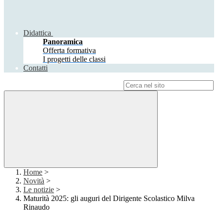
Didattica
Panoramica
Offerta formativa
I progetti delle classi
Contatti
Campo di ricerca per le pagine del sito
Home
>
Novità
>
Le notizie
>
Maturità 2025: gli auguri del Dirigente Scolastico Milva
Rinaudo