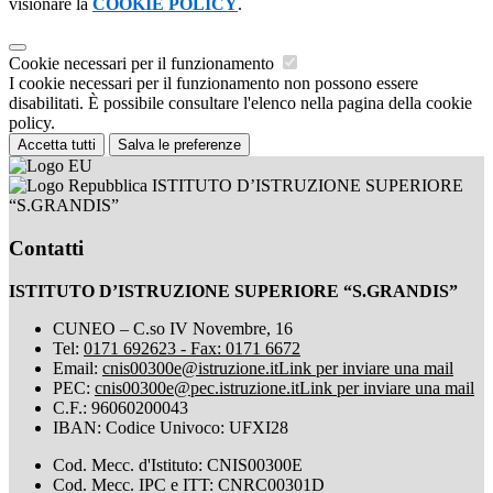
visionare la
COOKIE POLICY
.
Cookie necessari per il funzionamento
I cookie necessari per il funzionamento non possono essere
disabilitati. È possibile consultare l'elenco nella pagina della cookie
policy.
Accetta tutti
Salva le preferenze
ISTITUTO D’ISTRUZIONE SUPERIORE
“S.GRANDIS”
Contatti
ISTITUTO D’ISTRUZIONE SUPERIORE “S.GRANDIS”
CUNEO – C.so IV Novembre, 16
Tel:
0171 692623 - Fax: 0171 6672
Email:
cnis00300e@istruzione.it
Link per inviare una mail
PEC:
cnis00300e@pec.istruzione.it
Link per inviare una mail
C.F.: 96060200043
IBAN: Codice Univoco: UFXI28
Cod. Mecc. d'Istituto: CNIS00300E
Cod. Mecc. IPC e ITT: CNRC00301D