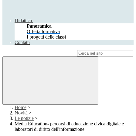
Didattica
Panoramica
Offerta formativa
I progetti delle classi
Contatti
Campo di ricerca per le pagine del sito
Home
>
Novità
>
Le notizie
>
Media Education- percorsi di educazione civica digitale e
laboratori di diritto dell'informazione