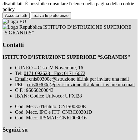
disabilitati. È possibile consultare l'elenco nella pagina della cookie
policy.
Accetta tutti
Salva le preferenze
ISTITUTO D’ISTRUZIONE SUPERIORE
“S.GRANDIS”
Contatti
ISTITUTO D’ISTRUZIONE SUPERIORE “S.GRANDIS”
CUNEO – C.so IV Novembre, 16
Tel:
0171 692623 - Fax: 0171 6672
Email:
cnis00300e@istruzione.it
Link per inviare una mail
PEC:
cnis00300e@pec.istruzione.it
Link per inviare una mail
C.F.: 96060200043
IBAN: Codice Univoco: UFXI28
Cod. Mecc. d'Istituto: CNIS00300E
Cod. Mecc. IPC e ITT: CNRC00301D
Cod. Mecc. IPSMAT: CNRI003016
Seguici su