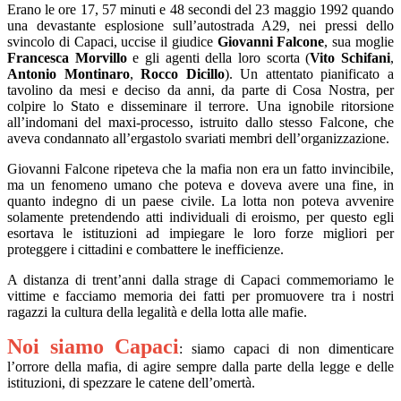
Erano le ore 17, 57 minuti e 48 secondi del 23 maggio 1992 quando
una devastante esplosione sull’autostrada A29, nei pressi dello
svincolo di Capaci, uccise il giudice
Giovanni Falcone
, sua moglie
Francesca Morvillo
e gli agenti della loro scorta (
Vito Schifani
,
Antonio Montinaro
,
Rocco Dicillo
). Un attentato pianificato a
tavolino da mesi e deciso da anni, da parte di Cosa Nostra, per
colpire lo Stato e disseminare il terrore. Una ignobile ritorsione
all’indomani del maxi-processo, istruito dallo stesso Falcone, che
aveva condannato all’ergastolo svariati membri dell’organizzazione.
Giovanni Falcone ripeteva che la mafia non era un fatto invincibile,
ma un fenomeno umano che poteva e doveva avere una fine, in
quanto indegno di un paese civile. La lotta non poteva avvenire
solamente pretendendo atti individuali di eroismo, per questo egli
esortava le istituzioni ad impiegare le loro forze migliori per
proteggere i cittadini e combattere le inefficienze.
A distanza di trent’anni dalla strage di Capaci commemoriamo le
vittime e facciamo memoria dei fatti per promuovere tra i nostri
ragazzi la cultura della legalità e della lotta alle mafie.
Noi siamo Capaci
: siamo capaci di non dimenticare
l’orrore della mafia, di agire sempre dalla parte della legge e delle
istituzioni, di spezzare le catene dell’omertà.