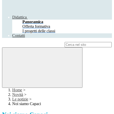
Didattica
Panoramica
Offerta formativa
I progetti delle classi
Contatti
Campo di ricerca per le pagine del sito
Home
>
Novità
>
Le notizie
>
Noi siamo Capaci