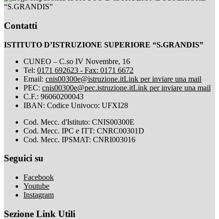
“S.GRANDIS”
Contatti
ISTITUTO D’ISTRUZIONE SUPERIORE “S.GRANDIS”
CUNEO – C.so IV Novembre, 16
Tel:
0171 692623 - Fax: 0171 6672
Email:
cnis00300e@istruzione.it
Link per inviare una mail
PEC:
cnis00300e@pec.istruzione.it
Link per inviare una mail
C.F.: 96060200043
IBAN: Codice Univoco: UFXI28
Cod. Mecc. d'Istituto: CNIS00300E
Cod. Mecc. IPC e ITT: CNRC00301D
Cod. Mecc. IPSMAT: CNRI003016
Seguici su
Facebook
Youtube
Instagram
Sezione Link Utili