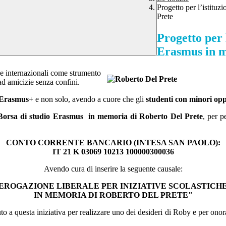
Progetto per l’istitu
Prete
Progetto per 
Erasmus in m
ze internazionali come strumento
 ad amicizie senza confini.
à Erasmus+
e non solo, avendo a cuore che gli
studenti con minori op
a Borsa di studio Erasmus in memoria di Roberto Del Prete
, per p
CONTO CORRENTE BANCARIO (INTESA SAN PAOLO):
IT 21 K 03069 10213 100000300036
Avendo cura di inserire la seguente causale:
EROGAZIONE LIBERALE PER INIZIATIVE SCOLASTICHE
IN MEMORIA DI ROBERTO DEL PRETE"
o a questa iniziativa per realizzare uno dei desideri di Roby e per ono