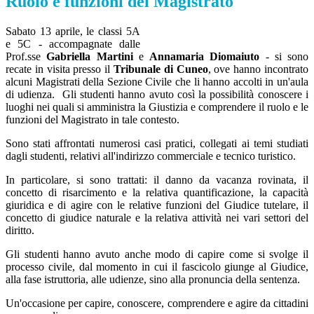
Ruolo e funzioni del Magistrato
Sabato 13 aprile, le classi 5A
e 5C - accompagnate dalle
Prof.sse
Gabriella Martini
e
Annamaria Diomaiuto
- si sono
recate in visita presso il
Tribunale di Cuneo
, ove hanno incontrato
alcuni Magistrati della Sezione Civile che li hanno accolti in un'aula
di udienza. Gli studenti hanno avuto così la possibilità conoscere i
luoghi nei quali si amministra la Giustizia e comprendere il ruolo e le
funzioni del Magistrato in tale contesto.
Sono stati affrontati numerosi casi pratici, collegati ai temi studiati
dagli studenti, relativi all'indirizzo commerciale e tecnico turistico.
In particolare, si sono trattati: il danno da vacanza rovinata, il
concetto di risarcimento e la relativa quantificazione, la capacità
giuridica e di agire con le relative funzioni del Giudice tutelare, il
concetto di giudice naturale e la relativa attività nei vari settori del
diritto.
Gli studenti hanno avuto anche modo di capire come si svolge il
processo civile, dal momento in cui il fascicolo giunge al Giudice,
alla fase istruttoria, alle udienze, sino alla pronuncia della sentenza.
Un'occasione per capire, conoscere, comprendere e agire da cittadini