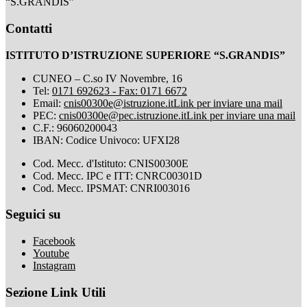
“S.GRANDIS”
Contatti
ISTITUTO D’ISTRUZIONE SUPERIORE “S.GRANDIS”
CUNEO – C.so IV Novembre, 16
Tel:
0171 692623 - Fax: 0171 6672
Email:
cnis00300e@istruzione.it
Link per inviare una mail
PEC:
cnis00300e@pec.istruzione.it
Link per inviare una mail
C.F.: 96060200043
IBAN: Codice Univoco: UFXI28
Cod. Mecc. d'Istituto: CNIS00300E
Cod. Mecc. IPC e ITT: CNRC00301D
Cod. Mecc. IPSMAT: CNRI003016
Seguici su
Facebook
Youtube
Instagram
Sezione Link Utili