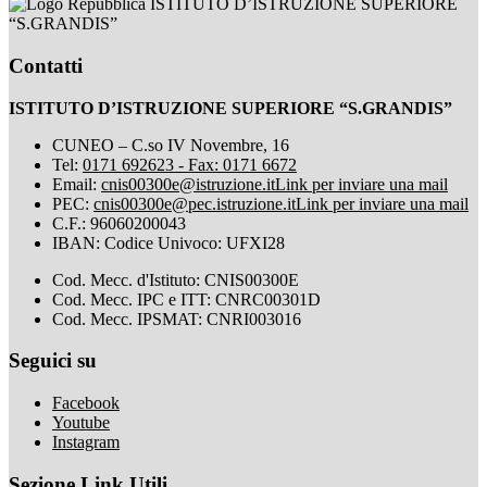
ISTITUTO D’ISTRUZIONE SUPERIORE
“S.GRANDIS”
Contatti
ISTITUTO D’ISTRUZIONE SUPERIORE “S.GRANDIS”
CUNEO – C.so IV Novembre, 16
Tel:
0171 692623 - Fax: 0171 6672
Email:
cnis00300e@istruzione.it
Link per inviare una mail
PEC:
cnis00300e@pec.istruzione.it
Link per inviare una mail
C.F.: 96060200043
IBAN: Codice Univoco: UFXI28
Cod. Mecc. d'Istituto: CNIS00300E
Cod. Mecc. IPC e ITT: CNRC00301D
Cod. Mecc. IPSMAT: CNRI003016
Seguici su
Facebook
Youtube
Instagram
Sezione Link Utili