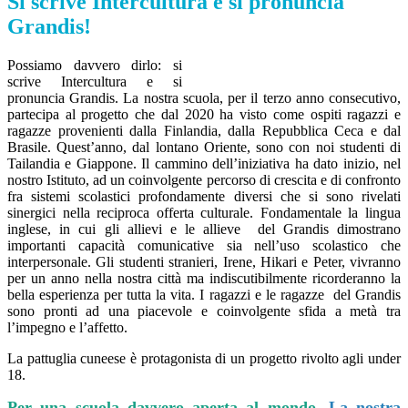
Si scrive Intercultura e si pronuncia
Grandis!
Possiamo davvero dirlo: si
scrive Intercultura e si
pronuncia Grandis. La nostra scuola, per il terzo anno consecutivo,
partecipa al progetto che dal 2020 ha visto come ospiti ragazzi e
ragazze provenienti dalla Finlandia, dalla Repubblica Ceca e dal
Brasile. Quest’anno, dal lontano Oriente, sono con noi studenti di
Tailandia e Giappone. Il cammino dell’iniziativa ha dato inizio, nel
nostro Istituto, ad un coinvolgente percorso di crescita e di confronto
fra sistemi scolastici profondamente diversi che si sono rivelati
sinergici nella reciproca offerta culturale. Fondamentale la lingua
inglese, in cui gli allievi e le allieve del Grandis dimostrano
importanti capacità comunicative sia nell’uso scolastico che
interpersonale. Gli studenti stranieri, Irene, Hikari e Peter, vivranno
per un anno nella nostra città ma indiscutibilmente ricorderanno la
bella esperienza per tutta la vita. I ragazzi e le ragazze del Grandis
sono pronti ad una piacevole e coinvolgente sfida a metà tra
l’impegno e l’affetto.
La pattuglia cuneese è protagonista di un progetto rivolto agli under
18.
Per una scuola davvero aperta al mondo.
La nostra