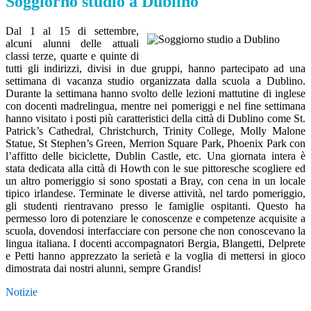
Soggiorno studio a Dublino
Dal 1 al 15 di settembre,
alcuni alunni delle attuali
classi terze, quarte e quinte di
tutti gli indirizzi, divisi in due gruppi, hanno partecipato ad una
settimana di vacanza studio organizzata dalla scuola a Dublino.
Durante la settimana hanno svolto delle lezioni mattutine di inglese
con docenti madrelingua, mentre nei pomeriggi e nel fine settimana
hanno visitato i posti più caratteristici della città di Dublino come St.
Patrick’s Cathedral, Christchurch, Trinity College, Molly Malone
Statue, St Stephen’s Green, Merrion Square Park, Phoenix Park con
l’affitto delle biciclette, Dublin Castle, etc. Una giornata intera è
stata dedicata alla città di Howth con le sue pittoresche scogliere ed
un altro pomeriggio si sono spostati a Bray, con cena in un locale
tipico irlandese. Terminate le diverse attività, nel tardo pomeriggio,
gli studenti rientravano presso le famiglie ospitanti. Questo ha
permesso loro di potenziare le conoscenze e competenze acquisite a
scuola, dovendosi interfacciare con persone che non conoscevano la
lingua italiana. I docenti accompagnatori Bergia, Blangetti, Delprete
e Petti hanno apprezzato la serietà e la voglia di mettersi in gioco
dimostrata dai nostri alunni, sempre Grandis!
Notizie