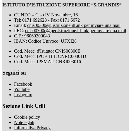
ISTITUTO D’ISTRUZIONE SUPERIORE “S.GRANDIS”
CUNEO – C.so IV Novembre, 16
Tel:
0171 692623 - Fax: 0171 6672
Email:
cnis00300e@istruzione.it
Link per inviare una mail
PEC:
cnis00300e@pec.istruzione.it
Link per inviare una mail
C.F.: 96060200043
IBAN: Codice Univoco: UFXI28
Cod. Mecc. d'Istituto: CNIS00300E
Cod. Mecc. IPC e ITT: CNRC00301D
Cod. Mecc. IPSMAT: CNRI003016
Seguici su
Facebook
Youtube
Instagram
Sezione Link Utili
Cookie policy
Note legali
Informativa Privacy