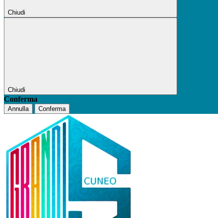
Chiudi
Chiudi
Conferma
Annulla
Conferma