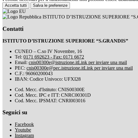
Accetta tutti
Salva le preferenze
ISTITUTO D’ISTRUZIONE SUPERIORE “S
Contatti
ISTITUTO D’ISTRUZIONE SUPERIORE “S.GRANDIS”
CUNEO – C.so IV Novembre, 16
Tel:
0171 692623 - Fax: 0171 6672
Email:
cnis00300e@istruzione.it
Link per inviare una mail
PEC:
cnis00300e@pec.istruzione.it
Link per inviare una mail
C.F.: 96060200043
IBAN: Codice Univoco: UFXI28
Cod. Mecc. d'Istituto: CNIS00300E
Cod. Mecc. IPC e ITT: CNRC00301D
Cod. Mecc. IPSMAT: CNRI003016
Seguici su
Facebook
Youtube
Instagram