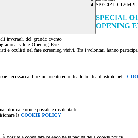
SPECIAL OLYMPICS
SPECIAL OL
OPENING E
ali invernali del grande evento
l programma salute Opening Eyes,
tristi e oculisti nel fare screening visivi. Tra i volontari hanno partec
kie necessari al funzionamento ed utili alle finalità illustrate nella
COO
attaforma e non è possibile disabilitarli.
isionare la
COOKIE POLICY
.
 È possibile consultare l'elenco nella pagina della cookie policy.