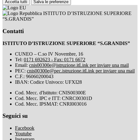
Accetta tutti
Salva le preferenze
ISTITUTO D’ISTRUZIONE SUPERIORE
“S.GRANDIS”
Contatti
ISTITUTO D’ISTRUZIONE SUPERIORE “S.GRANDIS”
CUNEO – C.so IV Novembre, 16
Tel:
0171 692623 - Fax: 0171 6672
Email:
cnis00300e@istruzione.it
Link per inviare una mail
PEC:
cnis00300e@pec.istruzione.it
Link per inviare una mail
C.F.: 96060200043
IBAN: Codice Univoco: UFXI28
Cod. Mecc. d'Istituto: CNIS00300E
Cod. Mecc. IPC e ITT: CNRC00301D
Cod. Mecc. IPSMAT: CNRI003016
Seguici su
Facebook
Youtube
Instagram