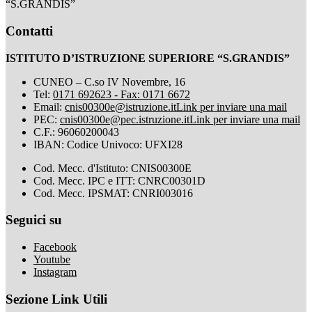
“S.GRANDIS”
Contatti
ISTITUTO D’ISTRUZIONE SUPERIORE “S.GRANDIS”
CUNEO – C.so IV Novembre, 16
Tel:
0171 692623 - Fax: 0171 6672
Email:
cnis00300e@istruzione.it
Link per inviare una mail
PEC:
cnis00300e@pec.istruzione.it
Link per inviare una mail
C.F.: 96060200043
IBAN: Codice Univoco: UFXI28
Cod. Mecc. d'Istituto: CNIS00300E
Cod. Mecc. IPC e ITT: CNRC00301D
Cod. Mecc. IPSMAT: CNRI003016
Seguici su
Facebook
Youtube
Instagram
Sezione Link Utili