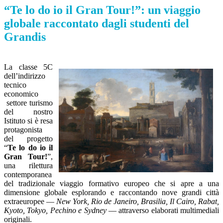
“Te lo do io il Gran Tour!”: un viaggio
globale raccontato dagli studenti del
Grandis
La classe 5C
dell’indirizzo
tecnico
economico
settore turismo
del nostro
Istituto si è resa
protagonista
del progetto
“
Te lo do io il
Gran Tour!
”,
una rilettura
contemporanea
del tradizionale viaggio formativo europeo che si apre a una
dimensione globale esplorando e raccontando nove grandi città
extraeuropee —
New York, Rio de Janeiro, Brasilia, Il Cairo, Rabat,
Kyoto, Tokyo, Pechino e Sydney
— attraverso elaborati multimediali
originali.