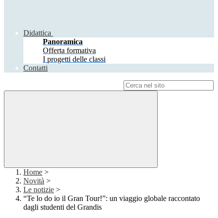
Didattica
Panoramica
Offerta formativa
I progetti delle classi
Contatti
Campo di ricerca per le pagine del sito
Home
>
Novità
>
Le notizie
>
“Te lo do io il Gran Tour!”: un viaggio globale raccontato
dagli studenti del Grandis