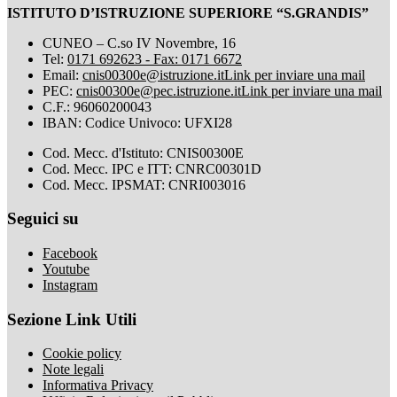
ISTITUTO D’ISTRUZIONE SUPERIORE “S.GRANDIS”
CUNEO – C.so IV Novembre, 16
Tel:
0171 692623 - Fax: 0171 6672
Email:
cnis00300e@istruzione.it
Link per inviare una mail
PEC:
cnis00300e@pec.istruzione.it
Link per inviare una mail
C.F.: 96060200043
IBAN: Codice Univoco: UFXI28
Cod. Mecc. d'Istituto: CNIS00300E
Cod. Mecc. IPC e ITT: CNRC00301D
Cod. Mecc. IPSMAT: CNRI003016
Seguici su
Facebook
Youtube
Instagram
Sezione Link Utili
Cookie policy
Note legali
Informativa Privacy