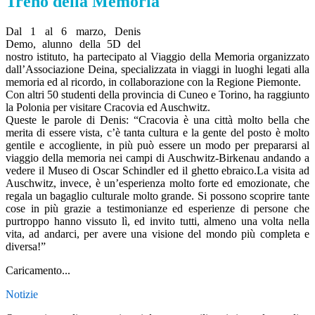
Treno della Memoria
Dal 1 al 6 marzo, Denis
Demo, alunno della 5D del
nostro istituto, ha partecipato al Viaggio della Memoria organizzato
dall’Associazione Deina, specializzata in viaggi in luoghi legati alla
memoria ed al ricordo, in collaborazione con la Regione Piemonte.
Con altri 50 studenti della provincia di Cuneo e Torino, ha raggiunto
la Polonia per visitare Cracovia ed Auschwitz.
Queste le parole di Denis: “Cracovia è una città molto bella che
merita di essere vista, c’è tanta cultura e la gente del posto è molto
gentile e accogliente, in più può essere un modo per prepararsi al
viaggio della memoria nei campi di Auschwitz-Birkenau andando a
vedere il Museo di Oscar Schindler ed il ghetto ebraico.La visita ad
Auschwitz, invece, è un’esperienza molto forte ed emozionate, che
regala un bagaglio culturale molto grande. Si possono scoprire tante
cose in più grazie a testimonianze ed esperienze di persone che
purtroppo hanno vissuto lì, ed invito tutti, almeno una volta nella
vita, ad andarci, per avere una visione del mondo più completa e
diversa!”
Caricamento...
Notizie