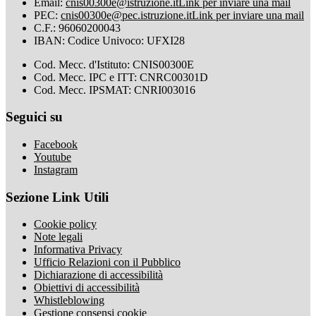
Email:
cnis00300e@istruzione.it
Link per inviare una mail
PEC:
cnis00300e@pec.istruzione.it
Link per inviare una mail
C.F.: 96060200043
IBAN: Codice Univoco: UFXI28
Cod. Mecc. d'Istituto: CNIS00300E
Cod. Mecc. IPC e ITT: CNRC00301D
Cod. Mecc. IPSMAT: CNRI003016
Seguici su
Facebook
Youtube
Instagram
Sezione Link Utili
Cookie policy
Note legali
Informativa Privacy
Ufficio Relazioni con il Pubblico
Dichiarazione di accessibilità
Obiettivi di accessibilità
Whistleblowing
Gestione consensi cookie