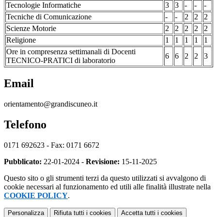
Tecnologie Informatiche
3
3
-
-
-
Tecniche di Comunicazione
-
-
2
2
2
Scienze Motorie
2
2
2
2
2
Religione
1
1
1
1
1
Ore in compresenza settimanali di Docenti
6
6
2
2
3
TECNICO-PRATICI di laboratorio
Email
orientamento@grandiscuneo.it
Telefono
0171 692623 - Fax: 0171 6672
Pubblicato:
22-01-2024 -
Revisione:
15-11-2025
Questo sito o gli strumenti terzi da questo utilizzati si avvalgono di
cookie necessari al funzionamento ed utili alle finalità illustrate nella
COOKIE POLICY
.
Personalizza
Rifiuta tutti
i cookies
Accetta tutti
i cookies