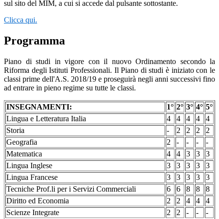
sul sito del MIM, a cui si accede dal pulsante sottostante.
Clicca qui.
Programma
Piano di studi in vigore con il nuovo Ordinamento secondo la
Riforma degli Istituti Professionali. Il Piano di studi è iniziato con le
classi prime dell'A.S. 2018/19 e proseguirà negli anni successivi fino
ad entrare in pieno regime su tutte le classi.
INSEGNAMENTI:
1°
2°
3°
4°
5°
Lingua e Letteratura Italia
4
4
4
4
4
Storia
-
2
2
2
2
Geografia
2
-
-
-
-
Matematica
4
4
3
3
3
Lingua Inglese
3
3
3
3
3
Lingua Francese
3
3
3
3
3
Tecniche Prof.li per i Servizi Commerciali
6
6
8
8
8
Diritto ed Economia
2
2
4
4
4
Scienze Integrate
2
2
-
-
-