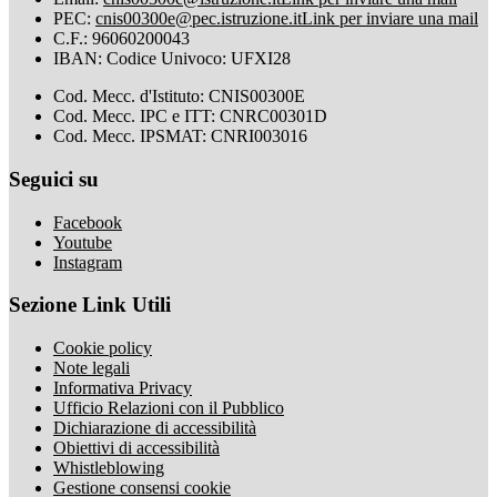
PEC:
cnis00300e@pec.istruzione.it
Link per inviare una mail
C.F.: 96060200043
IBAN: Codice Univoco: UFXI28
Cod. Mecc. d'Istituto: CNIS00300E
Cod. Mecc. IPC e ITT: CNRC00301D
Cod. Mecc. IPSMAT: CNRI003016
Seguici su
Facebook
Youtube
Instagram
Sezione Link Utili
Cookie policy
Note legali
Informativa Privacy
Ufficio Relazioni con il Pubblico
Dichiarazione di accessibilità
Obiettivi di accessibilità
Whistleblowing
Gestione consensi cookie