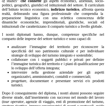
of
studies
”
che connette
gli aspetti economici, aziendali, socio-
politici, geografici, giuridici ed istituzionali del settore. Il curriculum
dell’Istituto tecnico economico,
indirizzo turistico
, affronta questa
realtà, delineando una figura professionale che compendia la
preparazione linguistica con una eclettica conoscenza delle
dinamiche economiche, imprenditoriali, giuridiche, sociali ed
istituzionali che caratterizzano il comparto turistico a livello globale.
I nostri diplomati hanno, dunque, competenze specifiche nel
comparto delle imprese del settore turistico e sono capaci di:
analizzare l’immagine del territorio per riconoscere la
specificità del suo patrimonio culturale e per individuare
strategie di sviluppo del turismo integrato e sostenibile;
collaborare con i soggetti pubblici e privati per definire
l’immagine turistica del territorio e i piani di qualificazione per
lo sviluppo dell’offerta integrata;
intervenire nella gestione aziendale per gli aspetti
organizzativi, amministrativi, contabili e commerciali;
progettare, documentare e presentare servizi e/o prodotti
turistici.
Dopo il conseguimento del diploma, i nostri alunni possono seguire
diverse strade, dall’inserimento con successo nel mondo del lavoro
(
tour operator
, agenzie di viaggio, enti di promozione del turismo,
strutture ricettive, imprese organizzatrici di eventi e spettacoli, guide