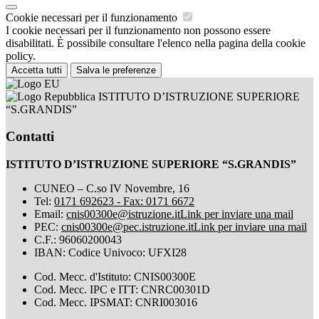
Cookie necessari per il funzionamento
I cookie necessari per il funzionamento non possono essere
disabilitati. È possibile consultare l'elenco nella pagina della cookie
policy.
Accetta tutti
Salva le preferenze
ISTITUTO D’ISTRUZIONE SUPERIORE
“S.GRANDIS”
Contatti
ISTITUTO D’ISTRUZIONE SUPERIORE “S.GRANDIS”
CUNEO – C.so IV Novembre, 16
Tel:
0171 692623 - Fax: 0171 6672
Email:
cnis00300e@istruzione.it
Link per inviare una mail
PEC:
cnis00300e@pec.istruzione.it
Link per inviare una mail
C.F.: 96060200043
IBAN: Codice Univoco: UFXI28
Cod. Mecc. d'Istituto: CNIS00300E
Cod. Mecc. IPC e ITT: CNRC00301D
Cod. Mecc. IPSMAT: CNRI003016