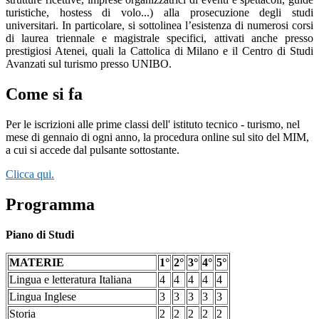
turistiche, hostess di volo...) alla prosecuzione degli studi
universitari. In particolare, si sottolinea l’esistenza di numerosi corsi
di laurea triennale e magistrale specifici, attivati anche presso
prestigiosi Atenei, quali la Cattolica di Milano e il Centro di Studi
Avanzati sul turismo presso UNIBO.
Come si fa
Per le iscrizioni alle prime classi dell' istituto tecnico - turismo, nel
mese di gennaio di ogni anno, la procedura online sul sito del MIM,
a cui si accede dal pulsante sottostante.
Clicca qui.
Programma
Piano di Studi
MATERIE
1°
2°
3°
4°
5°
Lingua e letteratura Italiana
4
4
4
4
4
Lingua Inglese
3
3
3
3
3
Storia
2
2
2
2
2