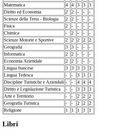
Matematica
4
4
3
3
3
Diritto ed Economia
2
2
-
-
-
Scienze della Terra - Biologia
2
2
-
-
-
Fisica
2
-
-
-
-
Chimica
-
2
-
-
-
Scienze Motorie e Sportive
2
2
2
2
2
Geografia
3
3
-
-
-
Informatica
2
2
-
-
-
Economia Aziendale
2
2
-
-
-
Lingua francese
3
3
3
3
3
Lingua Tedesca
-
-
3
3
3
Discipline Turistiche e Aziendali
-
-
4
4
4
Diritto e Legislazione Turistica
-
-
3
3
3
Arte e Territorio
-
-
2
2
2
Geografia Turistica
-
-
2
2
2
Religione
1
1
1
1
1
Libri