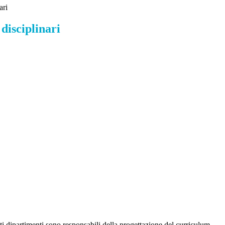
ari
disciplinari
i dipartimenti sono responsabili della progettazione del curriculum,