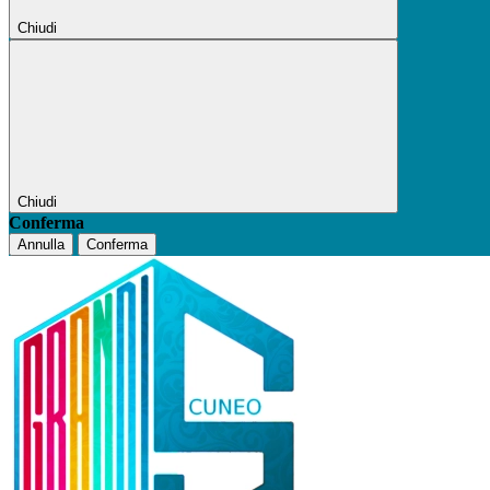
Chiudi
Chiudi
Conferma
Annulla
Conferma