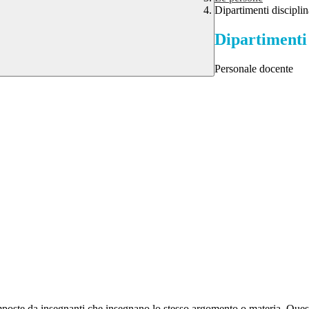
Dipartimenti disciplin
Dipartimenti 
Personale docente
composte da insegnanti che insegnano lo stesso argomento o materia. Quest