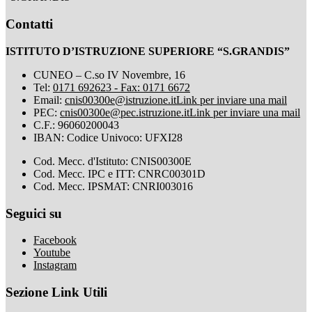
Contatti
ISTITUTO D’ISTRUZIONE SUPERIORE “S.GRANDIS”
CUNEO – C.so IV Novembre, 16
Tel:
0171 692623 - Fax: 0171 6672
Email:
cnis00300e@istruzione.it
Link per inviare una mail
PEC:
cnis00300e@pec.istruzione.it
Link per inviare una mail
C.F.: 96060200043
IBAN: Codice Univoco: UFXI28
Cod. Mecc. d'Istituto: CNIS00300E
Cod. Mecc. IPC e ITT: CNRC00301D
Cod. Mecc. IPSMAT: CNRI003016
Seguici su
Facebook
Youtube
Instagram
Sezione Link Utili