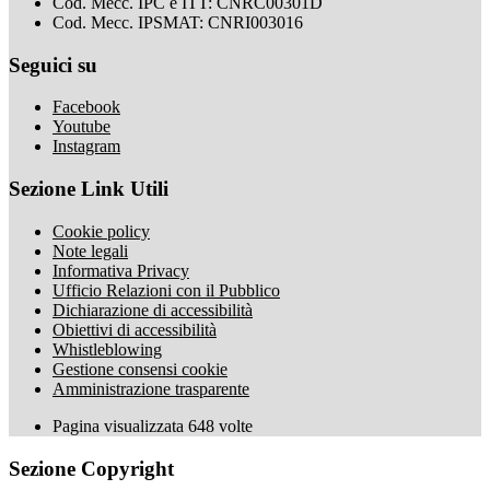
Cod. Mecc. IPC e ITT: CNRC00301D
Cod. Mecc. IPSMAT: CNRI003016
Seguici su
Facebook
Youtube
Instagram
Sezione Link Utili
Cookie policy
Note legali
Informativa Privacy
Ufficio Relazioni con il Pubblico
Dichiarazione di accessibilità
Obiettivi di accessibilità
Whistleblowing
Gestione consensi cookie
Amministrazione trasparente
Pagina visualizzata
648
volte
Sezione Copyright