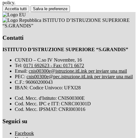
policy.
Accetta tutti
Salva le preferenze
ISTITUTO D’ISTRUZIONE SUPERIORE
“S.GRANDIS”
Contatti
ISTITUTO D’ISTRUZIONE SUPERIORE “S.GRANDIS”
CUNEO – C.so IV Novembre, 16
Tel:
0171 692623 - Fax: 0171 6672
Email:
cnis00300e@istruzione.it
Link per inviare una mail
PEC:
cnis00300e@pec.istruzione.it
Link per inviare una mail
C.F.: 96060200043
IBAN: Codice Univoco: UFXI28
Cod. Mecc. d'Istituto: CNIS00300E
Cod. Mecc. IPC e ITT: CNRC00301D
Cod. Mecc. IPSMAT: CNRI003016
Seguici su
Facebook