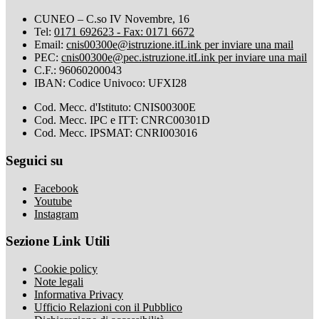
CUNEO – C.so IV Novembre, 16
Tel:
0171 692623 - Fax: 0171 6672
Email:
cnis00300e@istruzione.it
Link per inviare una mail
PEC:
cnis00300e@pec.istruzione.it
Link per inviare una mail
C.F.: 96060200043
IBAN: Codice Univoco: UFXI28
Cod. Mecc. d'Istituto: CNIS00300E
Cod. Mecc. IPC e ITT: CNRC00301D
Cod. Mecc. IPSMAT: CNRI003016
Seguici su
Facebook
Youtube
Instagram
Sezione Link Utili
Cookie policy
Note legali
Informativa Privacy
Ufficio Relazioni con il Pubblico