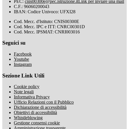
PEC:
cnis00300e@pec.istruzione.it
Link per inviare una mail
C.F.: 96060200043
IBAN: Codice Univoco: UFXI28
Cod. Mecc. d'Istituto: CNIS00300E
Cod. Mecc. IPC e ITT: CNRC00301D
Cod. Mecc. IPSMAT: CNRI003016
Seguici su
Facebook
Youtube
Instagram
Sezione Link Utili
Cookie policy
Note legali
Informativa Privacy
Ufficio Relazioni con il Pubblico
Dichiarazione di accessibilità
Obiettivi di accessibilità
Whistleblowing
Gestione consensi cookie
Amministrazione trasparente