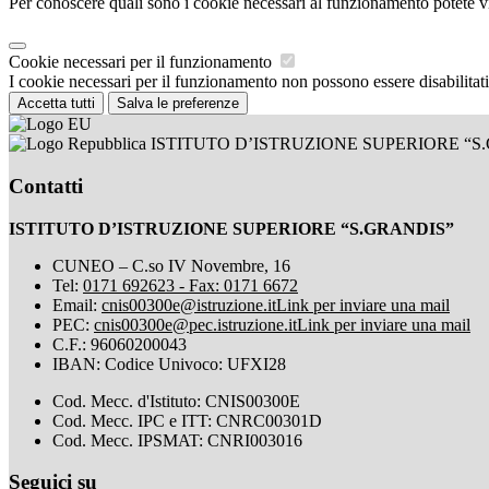
Per conoscere quali sono i cookie necessari al funzionamento potete v
Cookie necessari per il funzionamento
I cookie necessari per il funzionamento non possono essere disabilitati.
Accetta tutti
Salva le preferenze
ISTITUTO D’ISTRUZIONE SUPERIORE “S
Contatti
ISTITUTO D’ISTRUZIONE SUPERIORE “S.GRANDIS”
CUNEO – C.so IV Novembre, 16
Tel:
0171 692623 - Fax: 0171 6672
Email:
cnis00300e@istruzione.it
Link per inviare una mail
PEC:
cnis00300e@pec.istruzione.it
Link per inviare una mail
C.F.: 96060200043
IBAN: Codice Univoco: UFXI28
Cod. Mecc. d'Istituto: CNIS00300E
Cod. Mecc. IPC e ITT: CNRC00301D
Cod. Mecc. IPSMAT: CNRI003016
Seguici su