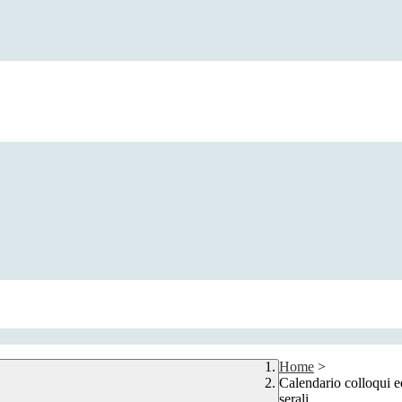
Home
>
Calendario colloqui ed 
serali