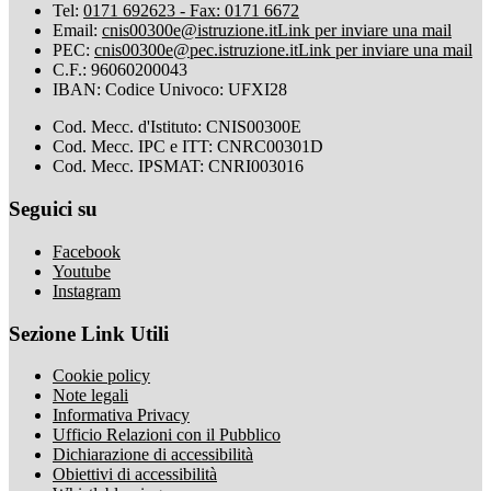
Tel:
0171 692623 - Fax: 0171 6672
Email:
cnis00300e@istruzione.it
Link per inviare una mail
PEC:
cnis00300e@pec.istruzione.it
Link per inviare una mail
C.F.: 96060200043
IBAN: Codice Univoco: UFXI28
Cod. Mecc. d'Istituto: CNIS00300E
Cod. Mecc. IPC e ITT: CNRC00301D
Cod. Mecc. IPSMAT: CNRI003016
Seguici su
Facebook
Youtube
Instagram
Sezione Link Utili
Cookie policy
Note legali
Informativa Privacy
Ufficio Relazioni con il Pubblico
Dichiarazione di accessibilità
Obiettivi di accessibilità