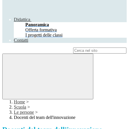
Didattica
Panoramica
Offerta formativa
I progetti delle classi
Contatti
Campo di ricerca per le pagine del sito
Home
>
Scuola
>
Le persone
>
Docenti del team dell'innovazione