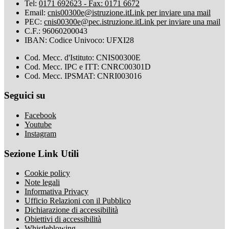
Tel:
0171 692623 - Fax: 0171 6672
Email:
cnis00300e@istruzione.it
Link per inviare una mail
PEC:
cnis00300e@pec.istruzione.it
Link per inviare una mail
C.F.: 96060200043
IBAN: Codice Univoco: UFXI28
Cod. Mecc. d'Istituto: CNIS00300E
Cod. Mecc. IPC e ITT: CNRC00301D
Cod. Mecc. IPSMAT: CNRI003016
Seguici su
Facebook
Youtube
Instagram
Sezione Link Utili
Cookie policy
Note legali
Informativa Privacy
Ufficio Relazioni con il Pubblico
Dichiarazione di accessibilità
Obiettivi di accessibilità
Whistleblowing