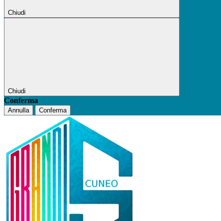
Chiudi
Chiudi
Conferma
Annulla
Conferma