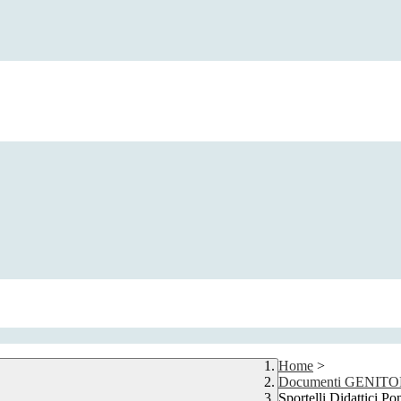
Home
>
Documenti GENITO
Sportelli Didattici P