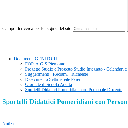
Campo di ricerca per le pagine del sito
Documenti GENITORI
FOR.A.G.S Piemonte
Progetto Studio e Progetto Studio Integrato - Calendari e
Suggerimenti - Reclami - Richieste
Ricevimento Settimanale Parenti
Giornate di Scuola Aperta
Sportelli Didattici Pomeridiani con Personale Docente
Sportelli Didattici Pomeridiani con Perso
Notizie