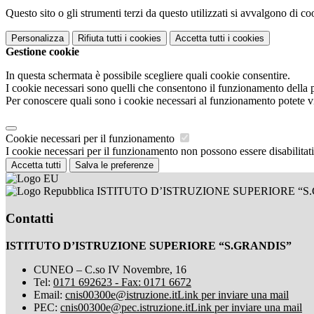
Questo sito o gli strumenti terzi da questo utilizzati si avvalgono di coo
Personalizza
Rifiuta tutti
i cookies
Accetta tutti
i cookies
Gestione cookie
In questa schermata è possibile scegliere quali cookie consentire.
I cookie necessari sono quelli che consentono il funzionamento della pi
Per conoscere quali sono i cookie necessari al funzionamento potete v
Cookie necessari per il funzionamento
I cookie necessari per il funzionamento non possono essere disabilitati.
Accetta tutti
Salva le preferenze
ISTITUTO D’ISTRUZIONE SUPERIORE “S
Contatti
ISTITUTO D’ISTRUZIONE SUPERIORE “S.GRANDIS”
CUNEO – C.so IV Novembre, 16
Tel:
0171 692623 - Fax: 0171 6672
Email:
cnis00300e@istruzione.it
Link per inviare una mail
PEC:
cnis00300e@pec.istruzione.it
Link per inviare una mail