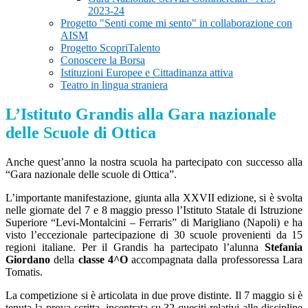
2023-24
Progetto "Senti come mi sento" in collaborazione con
AISM
Progetto ScopriTalento
Conoscere la Borsa
Istituzioni Europee e Cittadinanza attiva
Teatro in lingua straniera
L’Istituto Grandis alla Gara nazionale
delle Scuole di Ottica
Anche quest’anno la nostra scuola ha partecipato con successo alla
“Gara nazionale delle scuole di Ottica”.
L’importante manifestazione, giunta alla XXVII edizione, si è svolta
nelle giornate del 7 e 8 maggio presso l’Istituto Statale di Istruzione
Superiore “Levi-Montalcini – Ferraris” di Marigliano (Napoli) e ha
visto l’eccezionale partecipazione di 30 scuole provenienti da 15
regioni italiane. Per il Grandis ha partecipato l’alunna
Stefania
Giordano
della
classe 4^O
accompagnata dalla professoressa Lara
Tomatis.
La competizione si è articolata in due prove distinte. Il 7 maggio si è
tenuta la prova scritta, incentrata su 32 quesiti relativi alle discipline