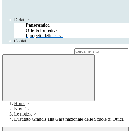
Didattica
Panoramica
Offerta formativa
I progetti delle classi
Contatti
Campo di ricerca per le pagine del sito
Home
>
Novità
>
Le notizie
>
L’Istituto Grandis alla Gara nazionale delle Scuole di Ottica