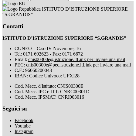
ISTITUTO D’ISTRUZIONE SUPERIORE
“S.GRANDIS”
Contatti
ISTITUTO D’ISTRUZIONE SUPERIORE “S.GRANDIS”
CUNEO – C.so IV Novembre, 16
Tel:
0171 692623 - Fax: 0171 6672
Email:
cnis00300e@istruzione.it
Link per inviare una mail
PEC:
cnis00300e@pec.istruzione.it
Link per inviare una mail
C.F.: 96060200043
IBAN: Codice Univoco: UFXI28
Cod. Mecc. d'Istituto: CNIS00300E
Cod. Mecc. IPC e ITT: CNRC00301D
Cod. Mecc. IPSMAT: CNRI003016
Seguici su
Facebook
Youtube
Instagram