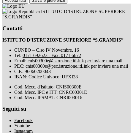
Accetta tutti
Salva le preferenze
ISTITUTO D’ISTRUZIONE SUPERIORE
“S.GRANDIS”
Contatti
ISTITUTO D’ISTRUZIONE SUPERIORE “S.GRANDIS”
CUNEO – C.so IV Novembre, 16
Tel:
0171 692623 - Fax: 0171 6672
Email:
cnis00300e@istruzione.it
Link per inviare una mail
PEC:
cnis00300e@pec.istruzione.it
Link per inviare una mail
C.F.: 96060200043
IBAN: Codice Univoco: UFXI28
Cod. Mecc. d'Istituto: CNIS00300E
Cod. Mecc. IPC e ITT: CNRC00301D
Cod. Mecc. IPSMAT: CNRI003016
Seguici su
Facebook
Youtube
Instagram